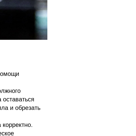
 помощи
олжного
а оставаться
пла и обрезать
 корректно.
еское