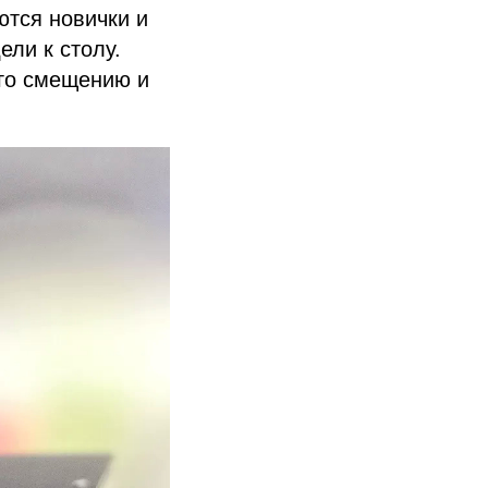
ются новички и
ли к столу.
его смещению и