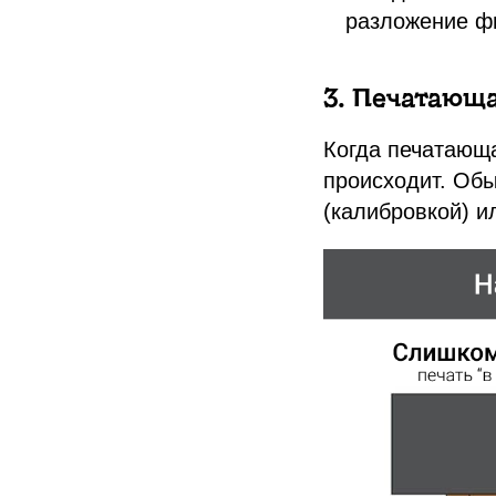
разложение фи
3. Печатающа
Когда печатающа
происходит. Обы
(калибровкой) и