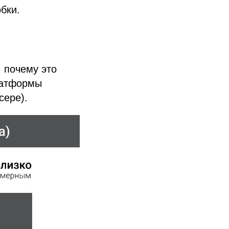
бки.
, почему это
латформы
сере).