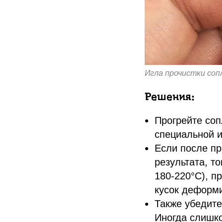
Игла прочистки соп
Решения:
Прогрейте соп
специальной и
Если после пр
результата, т
180-220°C), п
кусок деформи
Также убедите
Иногда слишк