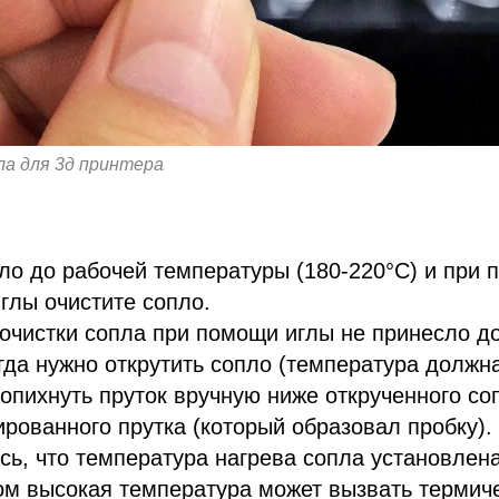
ла для 3д принтера
ло до рабочей температуры (180-220°C) и при
глы очистите сопло.
очистки сопла при помощи иглы не принесло д
огда нужно открутить сопло (температура должн
ропихнуть пруток вручную ниже открученного со
рованного прутка (который образовал пробку).
сь, что температура нагрева сопла установлена
ом высокая температура может вызвать термич