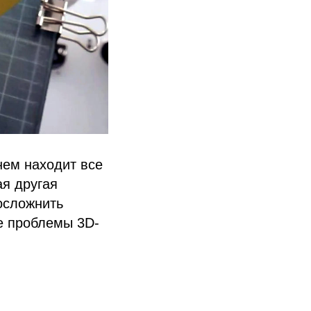
нем находит все
ая другая
 осложнить
е проблемы 3D-