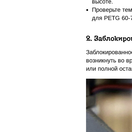
высоте.
Проверьте тем
для PETG 60-7
2. Заблокиро
Заблокированно
возникнуть во в
или полной оста